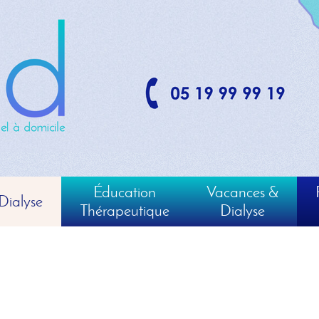
Éducation
Vacances &
Dialyse
Thérapeutique
Dialyse