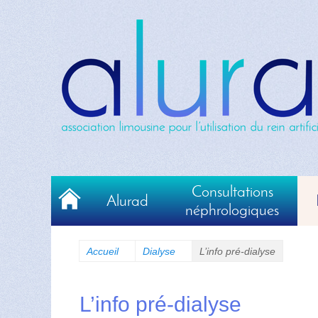
Premier menu
Aller
Consultations
Alurad
au
néphrologiques
contenu
Accueil
Dialyse
L’info pré-dialyse
L’info pré-dialyse