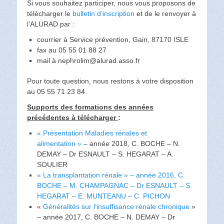
Si vous souhaitez participer, nous vous proposons de
télécharger le
bulletin d’inscription
et de le renvoyer à
l’ALURAD par :
courrier à Service prévention, Gain, 87170 ISLE
fax au 05 55 01 88 27
mail à nephrolim@alurad.asso.fr
Pour toute question, nous restons à votre disposition
au 05 55 71 23 84.
Supports des formations des années
précédentes à télécharger
:
« Présentation Maladies rénales et
alimentation »
– année 2018, C. BOCHE – N.
DEMAY – Dr ESNAULT – S. HEGARAT – A.
SOULIER
«
La transplantation rénale
» – année 2016, C.
BOCHE – M. CHAMPAGNAC – Dr ESNAULT – S.
HEGARAT – E. MUNTEANU – C. PICHON
«
Généralités sur l’insuffisance rénale chronique
»
– année 2017, C. BOCHE – N. DEMAY – Dr